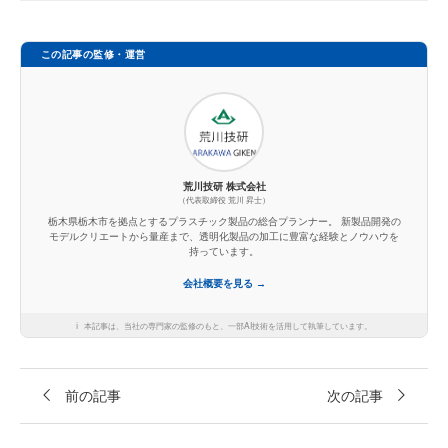
この記事の監修・運営
荒川技研 株式会社
（代表取締役 荒川 昇士）
栃木県栃木市を拠点とするプラスチック製品の総合プランナー。 新製品開発の
モデルクリエートから量産まで、透明化製品の加工に豊富な経験とノウハウを
持っています。
会社概要を見る →
ℹ️
本記事は、当社の専門家の監修のもと、一部AI技術を活用して執筆しています。
前の記事
次の記事