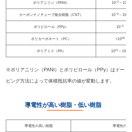
−2
2
ポリアニリン（PANI）
10
– 10
−4
-1
カーボンナノチューブ複合樹脂（CNT）
10
– 10
−3
ポリピロール（PPy）
10
18
ポリカーボネート（PC）
>10
11
14
ポリアミド（PA）
10
– 10
※ポリアニリン（PANI）とポリピロール（PPy）はドー
ピング方法によって体積抵抗率の値が変動します。
導電性が高い樹脂・低い樹脂
導電性の高い樹脂
導電性の低