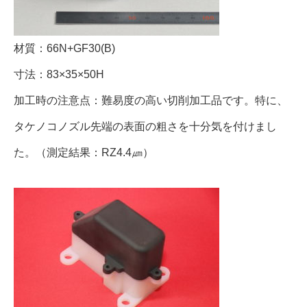
材質：66N+GF30(B)
寸法：83×35×50H
加工時の注意点：難易度の高い切削加工品です。特に、
タケノコノズル先端の表面の粗さを十分気を付けまし
た。（測定結果：RZ4.4㎛）