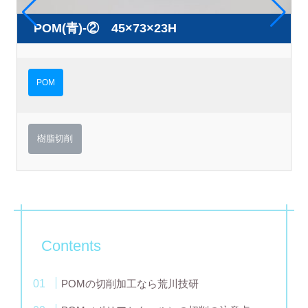
POM(青)-② 45×73×23H
POM
樹脂切削
Contents
POMの切削加工なら荒川技研