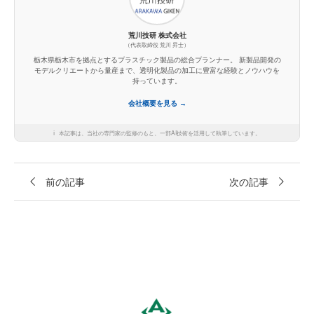
荒川技研 株式会社
（代表取締役 荒川 昇士）
栃木県栃木市を拠点とするプラスチック製品の総合プランナー。 新製品開発の
モデルクリエートから量産まで、透明化製品の加工に豊富な経験とノウハウを
持っています。
会社概要を見る →
ℹ️
本記事は、当社の専門家の監修のもと、一部AI技術を活用して執筆しています。
前の記事
次の記事