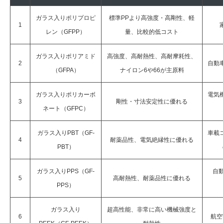
ガラス入りポリプロピ
標準PPより高強度・高剛性、軽
1
レン（GFPP）
量、比較的低コスト
ガラス入りポリアミド
高強度、高耐熱性、高耐摩耗性、
2
自動
（GFPA）
ナイロン6や66が主原料
ガラス入りポリカーボ
電気
3
剛性・寸法安定性に優れる
ネート（GFPC）
ガラス入りPBT（GF-
車載
4
耐薬品性、電気絶縁性に優れる
PBT）
ガラス入りPPS（GF-
自
5
高耐熱性、耐薬品性に優れる
PPS）
ガラス入り
超高性能、非常に高い機械強度と
6
航空