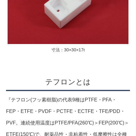
寸法：30×30×17t
テフロンとは
『テフロン(フッ素樹脂)の代表9種はPTFE・PFA・
FEP・ETFE・PVDF・PCTFE・ECTFE・TFE/PDD・
PVF。連続使用温度はPTFE/PFA(260℃)＞FEP(200℃)＞
ETFE(150℃)で、耐薬品性・非粘着性・低摩擦性は全種