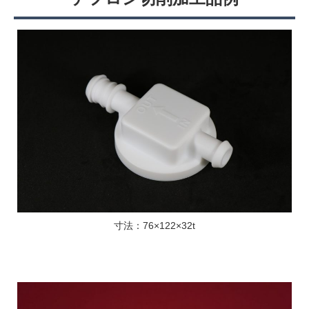
寸法：76×122×32t