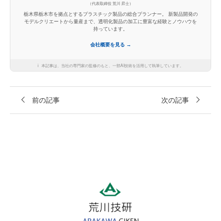
（代表取締役 荒川 昇士）
栃木県栃木市を拠点とするプラスチック製品の総合プランナー。 新製品開発の
モデルクリエートから量産まで、透明化製品の加工に豊富な経験とノウハウを
持っています。
会社概要を見る →
ℹ️
本記事は、当社の専門家の監修のもと、一部AI技術を活用して執筆しています。
前の記事
次の記事