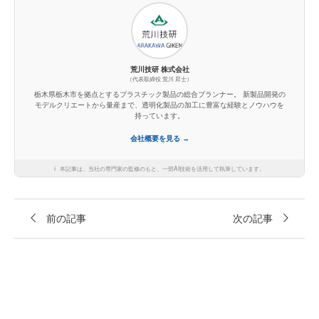
荒川技研 株式会社
（代表取締役 荒川 昇士）
栃木県栃木市を拠点とするプラスチック製品の総合プランナー。 新製品開発の
モデルクリエートから量産まで、透明化製品の加工に豊富な経験とノウハウを
持っています。
会社概要を見る →
ℹ️
本記事は、当社の専門家の監修のもと、一部AI技術を活用して執筆しています。
前の記事
次の記事