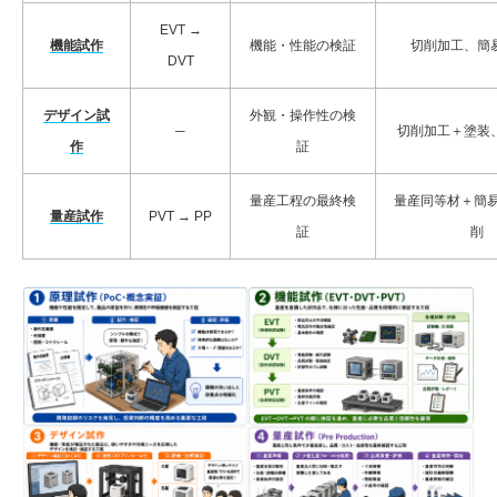
EVT →
機能試作
機能・性能の検証
切削加工、簡
DVT
デザイン試
外観・操作性の検
─
切削加工＋塗装
作
証
量産工程の最終検
量産同等材＋簡易金
量産試作
PVT → PP
証
削