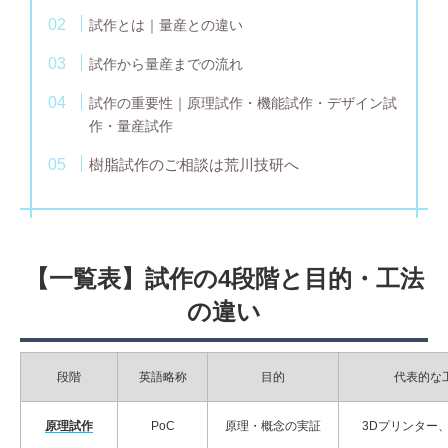
試作とは｜量産との違い
試作から量産までの流れ
試作の重要性｜原理試作・機能試作・デザイン試
作・量産試作
樹脂試作のご相談は荒川技研へ
【一覧表】試作の4段階と目的・工法
の違い
段階
英語略称
目的
代表的な
原理試作
PoC
原理・概念の実証
3Dプリンター