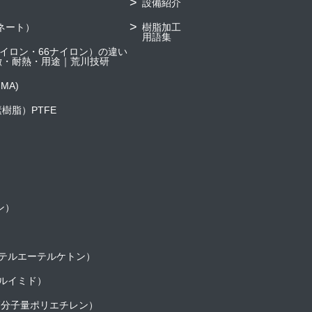
設備紹介
ネート）
樹脂加工
用語集
6ナイロン・66ナイロン）の違い
徴・耐熱・用途｜荒川技研
MA)
樹脂）PTFE
ン）
ーテルエーテルケトン）
テルイミド）
超高分子量ポリエチレン）