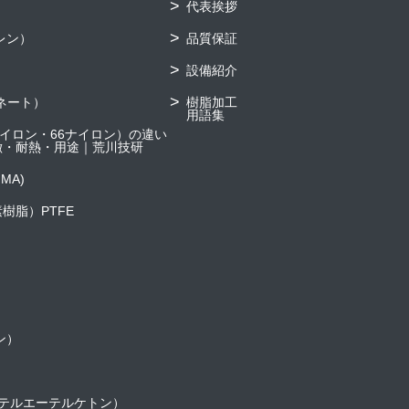
代表挨拶
レン）
品質保証
設備紹介
ネート）
樹脂加工
用語集
6ナイロン・66ナイロン）の違い
徴・耐熱・用途｜荒川技研
MA)
樹脂）PTFE
ン）
ーテルエーテルケトン）