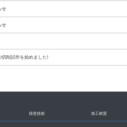
らせ
らせ
の切削試作を始めました!
得意技術
加工材質