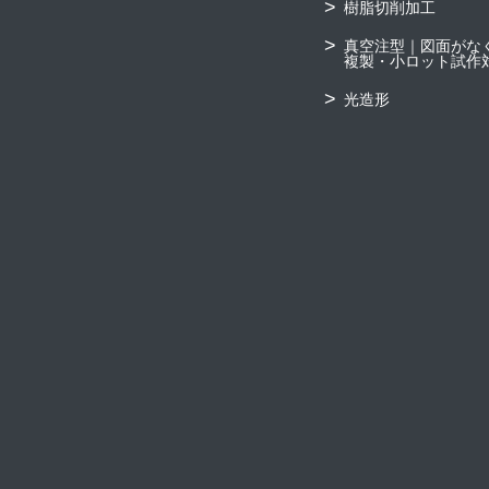
樹脂切削加工
真空注型｜図面がな
複製・小ロット試作
光造形