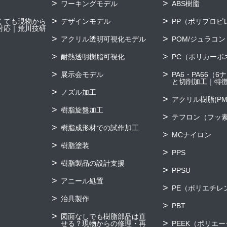
ワーキングモデル
ABS樹脂
くても現物から
デザインモデル
PP（ポリプロピ
対応｜荒川技研
アクリル透明可視化モデル
POM/ジュラコン
耐熱透明樹脂可視化
PC（ポリカーボ
展示会モデル
PA6・PA66（
と切削加工｜特
ノズル加工
アクリル樹脂(PM
樹脂旋盤加工
テフロン（フッ素
樹脂成形材での試作加工
MCナイロン
樹脂塗装
PPS
樹脂製品の設計支援
PPSU
アニール処置
PE（ポリエチレ
治具製作
PBT
図面なしでも樹脂部品は直
せる？現物からの修理・再
PEEK（ポリエ