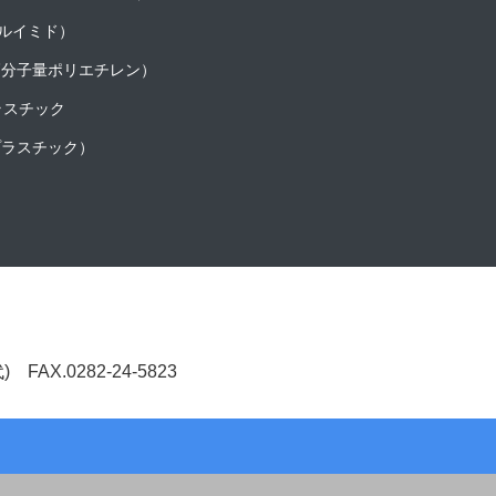
テルイミド）
超高分子量ポリエチレン）
ラスチック
プラスチック）
(代) FAX.0282-24-5823