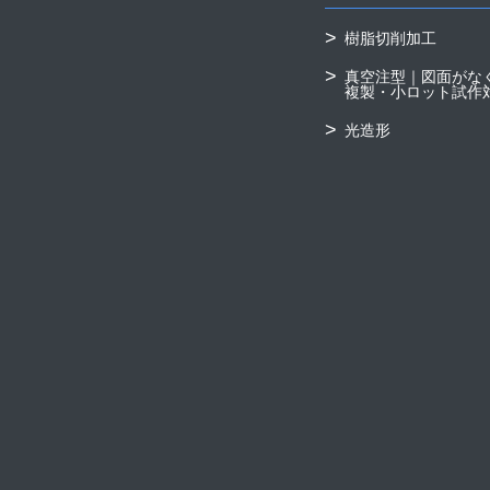
樹脂切削加工
真空注型｜図面がな
複製・小ロット試作
光造形