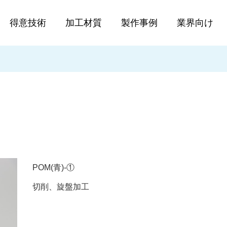
得意技術
加工材質
製作事例
業界向け
POM(青)-①
切削、旋盤加工