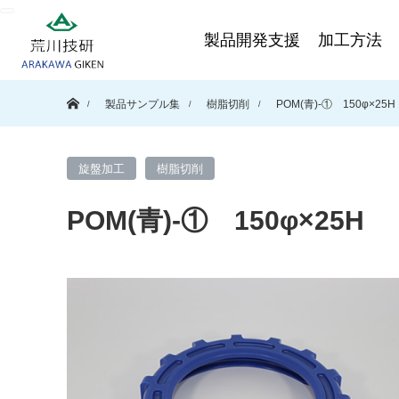
製品開発支援
加工方法
ホーム
製品サンプル集
樹脂切削
POM(青)-① 150φ×25H
旋盤加工
樹脂切削
POM(青)-① 150φ×25H