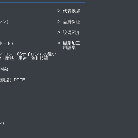
代表挨拶
レン）
品質保証
設備紹介
ネート）
樹脂加工
用語集
6ナイロン・66ナイロン）の違い
徴・耐熱・用途｜荒川技研
MA)
樹脂）PTFE
ン）