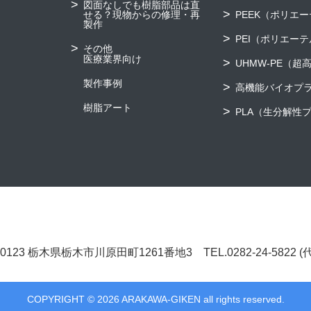
図面なしでも樹脂部品は直
せる？現物からの修理・再
PEEK（ポリエ
製作
PEI（ポリエー
その他
医療業界向け
UHMW-PE（
製作事例
高機能バイオプ
樹脂アート
PLA（生分解性
8-0123 栃木県栃木市川原田町1261番地3
TEL.0282-24-5822 
COPYRIGHT © 2026 ARAKAWA-GIKEN all rights reserved.