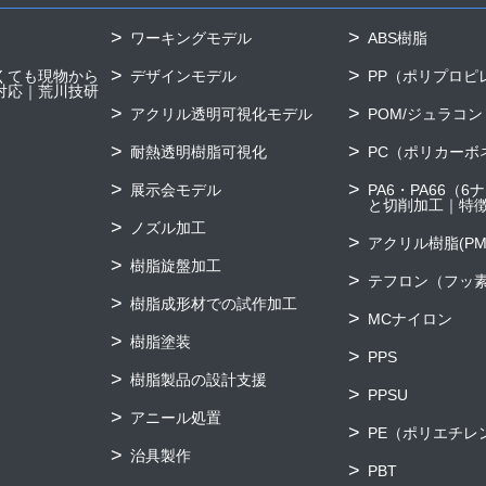
ワーキングモデル
ABS樹脂
くても現物から
デザインモデル
PP（ポリプロピ
対応｜荒川技研
アクリル透明可視化モデル
POM/ジュラコン
耐熱透明樹脂可視化
PC（ポリカーボ
展示会モデル
PA6・PA66（
と切削加工｜特
ノズル加工
アクリル樹脂(PM
樹脂旋盤加工
テフロン（フッ素
樹脂成形材での試作加工
MCナイロン
樹脂塗装
PPS
樹脂製品の設計支援
PPSU
アニール処置
PE（ポリエチレ
治具製作
PBT